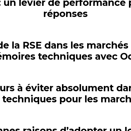
: un levier de performance
réponses
de la RSE dans les marchés 
émoires techniques avec Od
eurs à éviter absolument da
techniques pour les march
nnes raisons d’adopter un lo