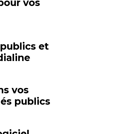
 pour vos
publics et
ialine
ns vos
és publics
giciel