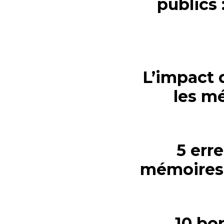
publics 
L’impact 
les m
5 err
mémoires 
10 bo